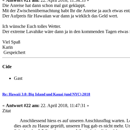
«
Antwort #21 am:
22. April 2018, 11:34:53 »
Die Anreise hat dann schon mal gut geklappt.
Mit der Zwischenübernachtung habt Ihr die Anreise ja auch etwas entz
Der Aufpreis für Hawaiian war dann ja wirklich das Geld wert.
Ich wünsche Euch tolles Wetter.
Der extreme Lavahike wäre dann ja in den kommenden Tagen etwas 
Viel Spaß
Karin
Gespeichert
Cide
Gast
Re: Hawaii 3.0: Big Island und Kauai (und NYC) 2018
«
Antwort #22 am:
22. April 2018, 11:47:31 »
Zitat
Anschliessend hiess es auf unseren Anschlussflug warten. Lei
dies auch zu Hause geprüft, unseren Flug gab es nicht mehr. Um