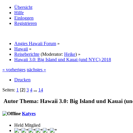
Übersicht
Hilfe
Einloggen
Registrieren
Angies Hawaii Forum
»
Hawaii
»
Reiseberichte
(Moderator:
Heike
) »
Hawaii 3.0: Big Island und Kauai (und NYC) 2018
« vorheriges
nächstes »
Drucken
Seiten:
1
[
2
]
3
4
...
14
Autor
Thema: Hawaii 3.0: Big Island und Kauai (u
Katyes
Held Mitglied