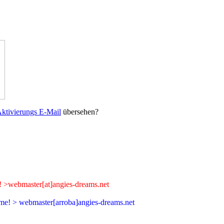
ktivierungs E-Mail
übersehen?
me! >webmaster[at]angies-dreams.net
beme! > webmaster[arroba]angies-dreams.net