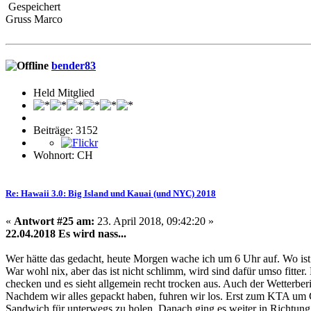
Gespeichert
Gruss Marco
bender83
Held Mitglied
Beiträge: 3152
Wohnort: CH
Re: Hawaii 3.0: Big Island und Kauai (und NYC) 2018
«
Antwort #25 am:
23. April 2018, 09:42:20 »
22.04.2018 Es wird nass...
Wer hätte das gedacht, heute Morgen wache ich um 6 Uhr auf. Wo ist
War wohl nix, aber das ist nicht schlimm, wird sind dafür umso fitte
checken und es sieht allgemein recht trocken aus. Auch der Wetterber
Nachdem wir alles gepackt haben, fuhren wir los. Erst zum KTA um
Sandwich für unterwegs zu holen. Danach ging es weiter in Richtung 