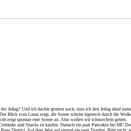
 der Jetlag? Und ich dachte gestern noch, dass ich den Jetlag ideal n
r. Der Blick vom Lanai zeigt, die Sonne scheint irgenwie durch die Wo
icht zeigt spontan eine Sonne an. Also wollen wir schnorcheln gehen.
 Getränke und Snacks zu kaufen. Danach ein paar Pancakes bei MC D
Puna District. Auf dem Weg auf einmal ein paar Tropfen. Bitte nicht, w