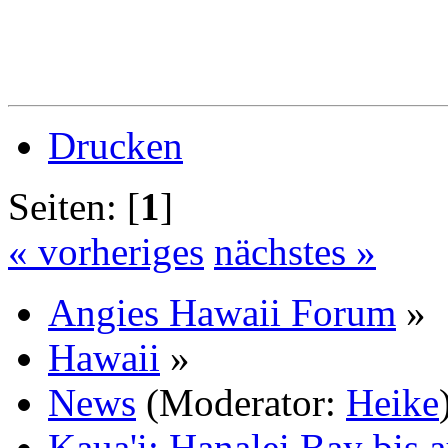
Drucken
Seiten: [
1
]
« vorheriges
nächstes »
Angies Hawaii Forum
»
Hawaii
»
News
(Moderator:
Heike
Kaua'i: Hanalei Bay bis a