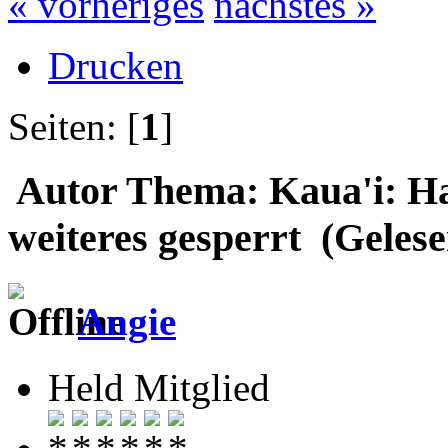
« vorheriges
nächstes »
Drucken
Seiten: [
1
]
Autor
Thema: Kaua'i: Han
weiteres gesperrt (Geles
Angie
Held Mitglied