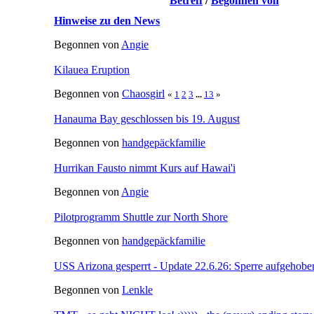
Betreff
/
Begonnen von
Hinweise zu den News
Begonnen von
Angie
Kilauea Eruption
Begonnen von
Chaosgirl
«
1
2
3
...
13
»
Hanauma Bay geschlossen bis 19. August
Begonnen von
handgepäckfamilie
Hurrikan Fausto nimmt Kurs auf Hawai'i
Begonnen von
Angie
Pilotprogramm Shuttle zur North Shore
Begonnen von
handgepäckfamilie
USS Arizona gesperrt - Update 22.6.26: Sperre aufgehobe
Begonnen von
Lenkle