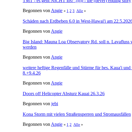
TMT - es geht NICHT los! :))))) - the (never) ending story
Begonnen von
Angie
«
1
2
3
Alle
»
Schäden nach Erdbeben 6.0 in West-Hawai'i am 22.5.202
Begonnen von
Angie
Big Island: Mauna Loa Observatory Rd. soll n. Lavafluss w
werden
Begonnen von
Angie
weitere heftige Regenfälle und Stürme für bes. Kaua'i und
8.+9.4.26
Begonnen von
Angie
Doors off Helicopter Absturz Kauai 26.3.26
Begonnen von
jebi
Kona Storm mit vielen Straßensperren und Stromausfällen
Begonnen von
Angie
«
1
2
Alle
»