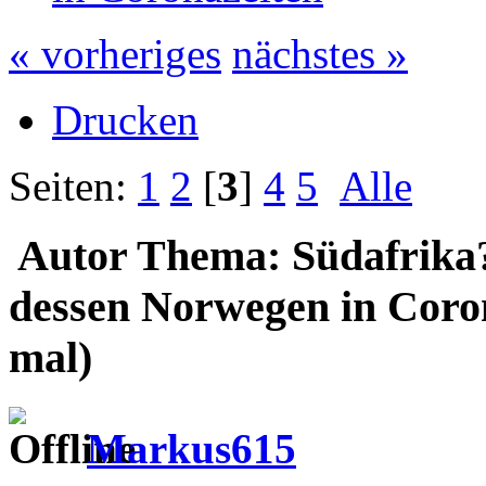
« vorheriges
nächstes »
Drucken
Seiten:
1
2
[
3
]
4
5
Alle
Autor
Thema: Südafrika? 
dessen Norwegen in Coro
mal)
Markus615