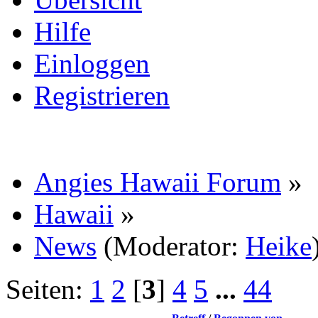
Hilfe
Einloggen
Registrieren
Angies Hawaii Forum
»
Hawaii
»
News
(Moderator:
Heike
Seiten:
1
2
[
3
]
4
5
...
44