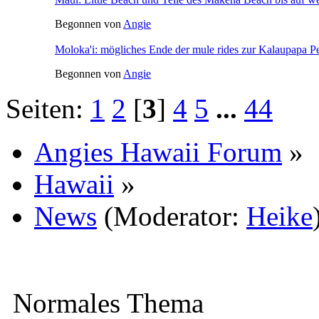
Begonnen von
Angie
Moloka'i: mögliches Ende der mule rides zur Kalaupapa P
Begonnen von
Angie
Seiten:
1
2
[
3
]
4
5
...
44
Angies Hawaii Forum
»
Hawaii
»
News
(Moderator:
Heike
Normales Thema