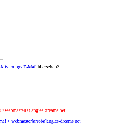
ktivierungs E-Mail
übersehen?
me! >webmaster[at]angies-dreams.net
beme! > webmaster[arroba]angies-dreams.net